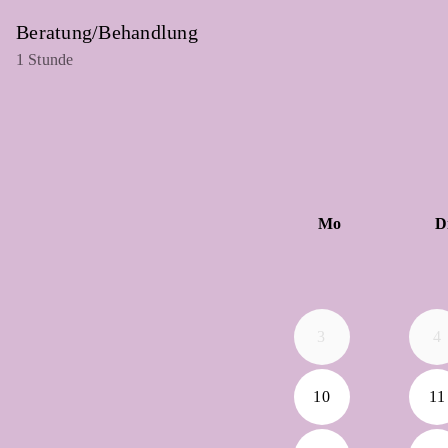
Beratung/Behandlung
1 Stunde
Mo
D
3
4
10
11