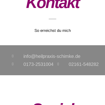
Kontakt
So erreichst du mich
info@heilpraxis-schimke.de
0173-2531004
02161-548282