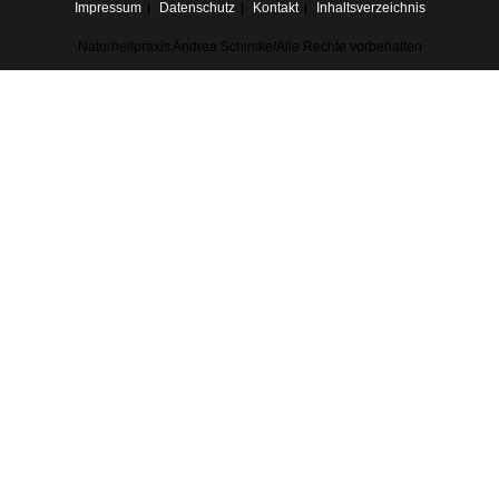
Impressum
Datenschutz
Kontakt
Inhaltsverzeichnis
Naturheilpraxis Andrea Schimke/Alle Rechte vorbehalten