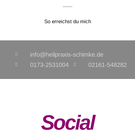
So erreichst du mich
info@heilpraxis-schimke.de
0173-2531004
02161-548282
Social