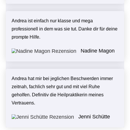
Andrea ist einfach nur klasse und mega
professionell in dem was sie tut. Danke dir für deine
prompte Hilfe.
Nadine Magon
Andrea hat mir bei jeglichen Beschwerden immer
zeitnah, fachlich sehr gut und mit viel Ruhe
geholfen. Definitiv die Heilpraktikerin meines
Mit dem
Laden der
Vertrauens.
Karte
akzeptiere
Jenni Schütte
n Sie die
Datenschut