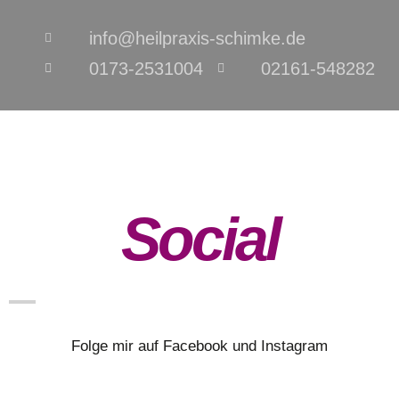
info@heilpraxis-schimke.de
0173-2531004
02161-548282
Social
Folge mir auf Facebook und Instagram