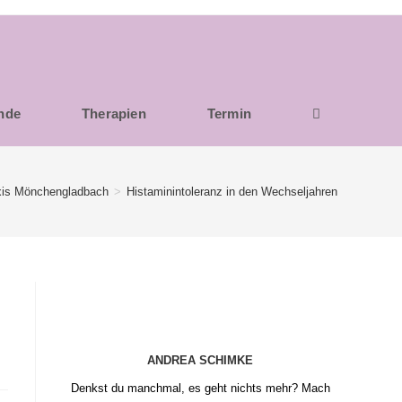
unde
Therapien
Termin
xis Mönchengladbach
>
Histaminintoleranz in den Wechseljahren
ANDREA SCHIMKE
Denkst du manchmal, es geht nichts mehr? Mach