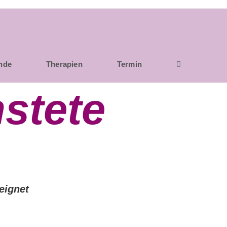
unde
Therapien
Termin
stete
eignet