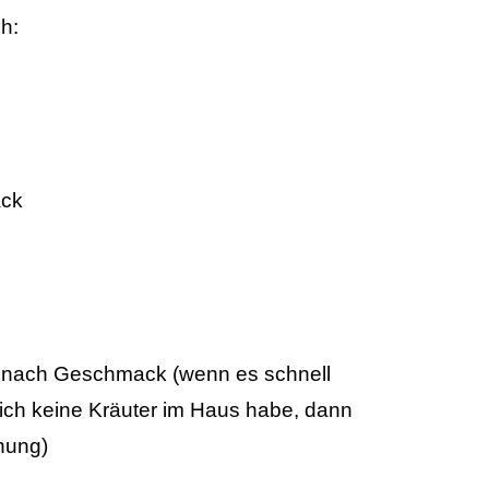
h:
ck
er nach Geschmack (wenn es schnell
ch keine Kräuter im Haus habe, dann
nung)