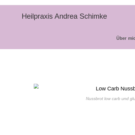
Heilpraxis Andrea Schimke
Über mi
Nussbrot low carb und glu