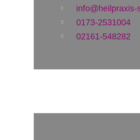
info@heilpraxis
0173-2531004
02161-548282