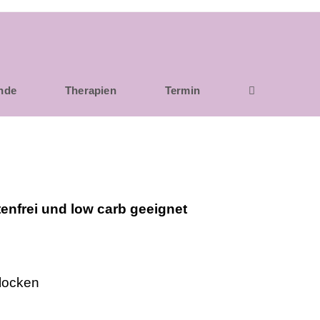
unde
Therapien
Termin
enfrei und low carb geeignet
flocken