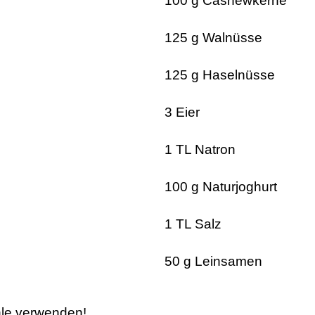
100 g Cashewkerne
125 g Walnüsse
125 g Haselnüsse
3 Eier
1 TL Natron
100 g Naturjoghurt
1 TL Salz
50 g Leinsamen
hle verwenden!