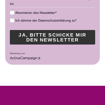
zu.
Abonnieren des Newsletter*
Ich stimme der Datenschutzerklärung zu*
JA, BITTE SCHICKE MIR
DEN NEWSLETTER
Marketing von
A
c
t
i
v
e
C
a
m
p
a
i
g