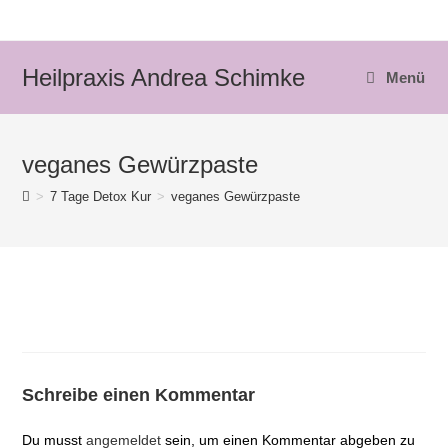
Zum
Inhalt
springen
Heilpraxis Andrea Schimke
Menü
veganes Gewürzpaste
>
7 Tage Detox Kur
>
veganes Gewürzpaste
Schreibe einen Kommentar
Du musst
angemeldet
sein, um einen Kommentar abgeben zu