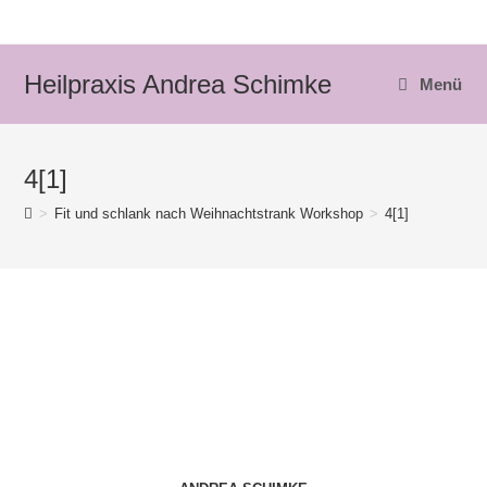
Zum
Inhalt
springen
Heilpraxis Andrea Schimke
Menü
4[1]
>
Fit und schlank nach Weihnachtstrank Workshop
>
4[1]