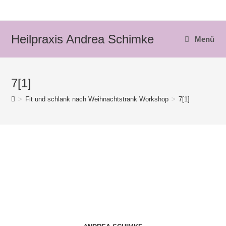
Zum
Inhalt
springen
Heilpraxis Andrea Schimke
Menü
7[1]
>
Fit und schlank nach Weihnachtstrank Workshop
>
7[1]