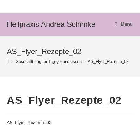
Zum
Inhalt
springen
Heilpraxis Andrea Schimke
Menü
AS_Flyer_Rezepte_02
>
Geschafft Tag für Tag gesund essen
>
AS_Flyer_Rezepte_02
AS_Flyer_Rezepte_02
AS_Flyer_Rezepte_02