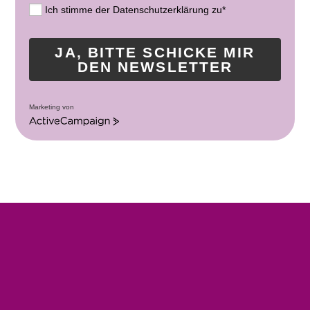
Ich stimme der Datenschutzerklärung zu*
JA, BITTE SCHICKE MIR
DEN NEWSLETTER
Marketing von
A
c
t
i
v
e
C
a
m
p
a
i
g
n