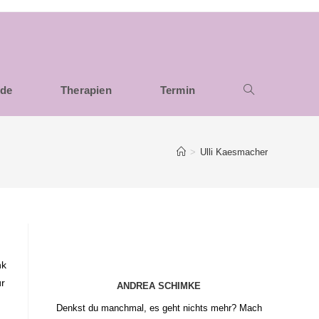
nde
Therapien
Termin
>
Ulli Kaesmacher
nk
ür
ANDREA SCHIMKE
Denkst du manchmal, es geht nichts mehr? Mach