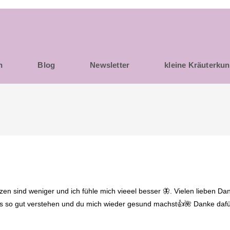
h
Blog
Newsletter
kleine Kräuterku
n sind weniger und ich fühle mich vieeel besser 🦋. Vielen lieben Da
 uns so gut verstehen und du mich wieder gesund machst👍🌺 Danke daf