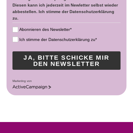
Diesen kann ich jederzeit im Newletter selbst wieder
abbestellen. Ich stimme der Datenschutzerklärung
zu.
Abonnieren des Newsletter*
Ich stimme der Datenschutzerklärung zu*
JA, BITTE SCHICKE MIR
DEN NEWSLETTER
Marketing von
A
c
t
i
v
e
C
a
m
p