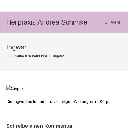
Zum
Inhalt
springen
Heilpraxis Andrea Schimke
Menü
Ingwer
>
kleine Kräuterkunde
>
Ingwer
Die Ingwerknolle und ihre vielfältigen Wirkungen im Körper
Schreibe einen Kommentar