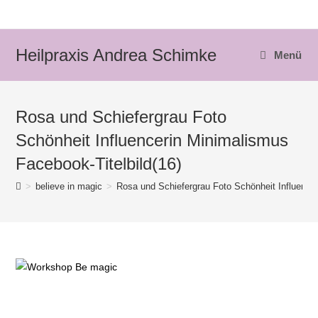
Zum
Inhalt
springen
Heilpraxis Andrea Schimke
Menü
Rosa und Schiefergrau Foto
Schönheit Influencerin Minimalismus
Facebook-Titelbild(16)
>
believe in magic
>
Rosa und Schiefergrau Foto Schönheit Influencer