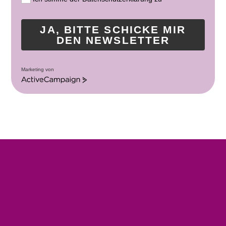
JA, BITTE SCHICKE MIR
DEN NEWSLETTER
Marketing von
A
c
t
i
v
e
C
a
m
p
a
i
g
n