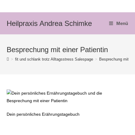
Zum
Inhalt
springen
Heilpraxis Andrea Schimke
Menü
Besprechung mit einer Patientin
>
fit und schlank trotz Alltagsstress Salespage
>
Besprechung mit ein
Dein persönliches Erährungstagebuch