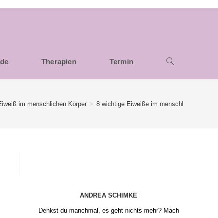
nde
Therapien
Termin
Eiweiß im menschlichen Körper
>
8 wichtige Eiweiße im menschlichen Körpe
ANDREA SCHIMKE
Denkst du manchmal, es geht nichts mehr? Mach