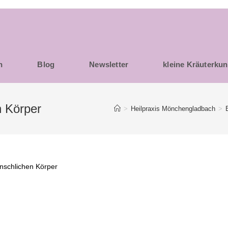
h
Blog
Newsletter
kleine Kräuterku
n Körper
>
Heilpraxis Mönchengladbach
>