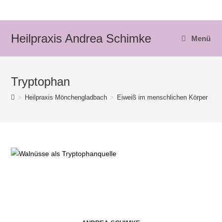
Zum
Inhalt
springen
Heilpraxis Andrea Schimke
Menü
Tryptophan
>
Heilpraxis Mönchengladbach
>
Eiweiß im menschlichen Körper
>
T