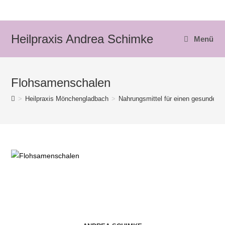
Zum
Inhalt
springen
Heilpraxis Andrea Schimke
Menü
Flohsamenschalen
>
Heilpraxis Mönchengladbach
>
Nahrungsmittel für einen gesunden 