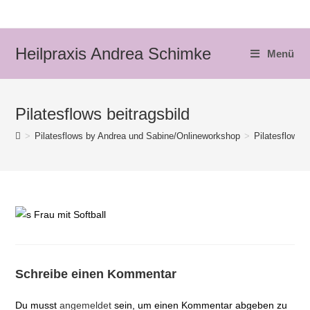
Zum
Inhalt
springen
Heilpraxis Andrea Schimke
Menü
Pilatesflows beitragsbild
>
Pilatesflows by Andrea und Sabine/Onlineworkshop
>
Pilatesflows b
Schreibe einen Kommentar
Du musst
angemeldet
sein, um einen Kommentar abgeben zu