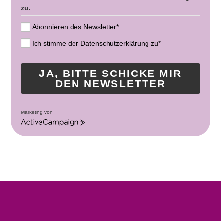
zu.
Abonnieren des Newsletter*
Ich stimme der Datenschutzerklärung zu*
JA, BITTE SCHICKE MIR
DEN NEWSLETTER
Marketing von
A
c
t
i
v
e
C
a
m
p
a
i
g