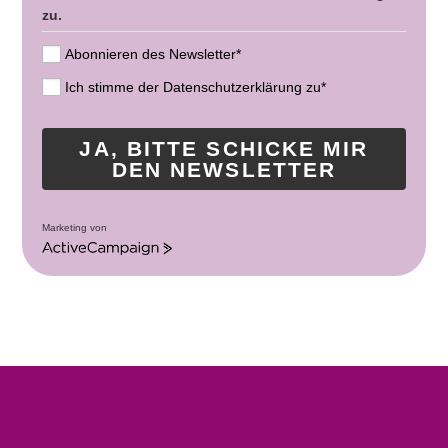
zu.
Abonnieren des Newsletter*
Ich stimme der Datenschutzerklärung zu*
JA, BITTE SCHICKE MIR
DEN NEWSLETTER
Marketing von
A
c
t
i
v
e
C
a
m
p
a
i
g