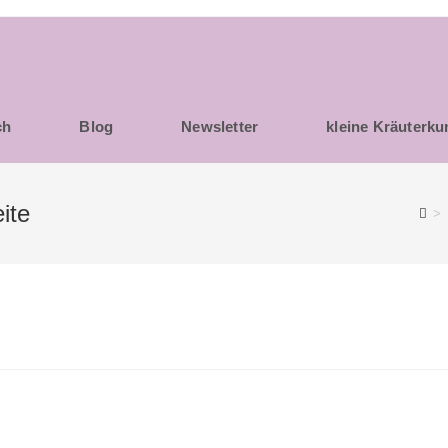
ch
Blog
Newsletter
kleine Kräuterk
ite
>