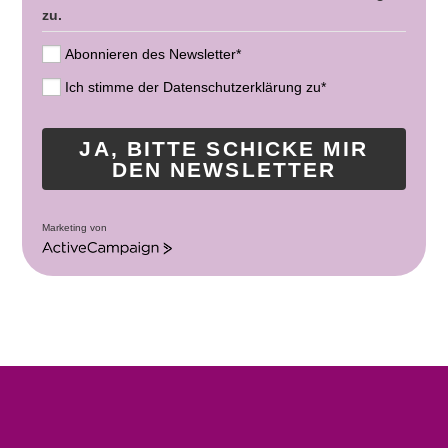
zu.
Abonnieren des Newsletter*
Ich stimme der Datenschutzerklärung zu*
JA, BITTE SCHICKE MIR
DEN NEWSLETTER
Marketing von
A
c
t
i
v
e
C
a
m
p
a
i
g