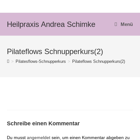
Zum
Inhalt
springen
Heilpraxis Andrea Schimke
Menü
Pilateflows Schnupperkurs(2)
>
Pilatesflows-Schnupperkurs
>
Pilateflows Schnupperkurs(2)
Schreibe einen Kommentar
Du musst
angemeldet
sein, um einen Kommentar abgeben zu