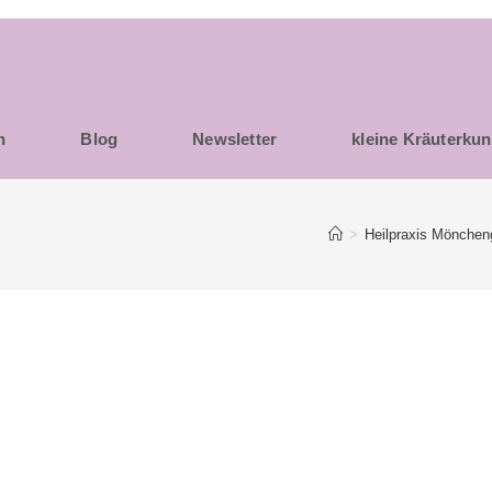
h
Blog
Newsletter
kleine Kräuterku
>
Heilpraxis Mönchen