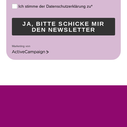
Ich stimme der Datenschutzerklärung zu*
JA, BITTE SCHICKE MIR
DEN NEWSLETTER
Marketing von
A
c
t
i
v
e
C
a
m
p
a
i
g
n