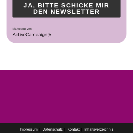
JA, BITTE SCHICKE MIR
DEN NEWSLETTER
Marketing von
A
c
t
i
v
e
C
a
m
p
a
i
g
n
Impressum
Datenschutz
Kontakt
Inhaltsverzeichnis