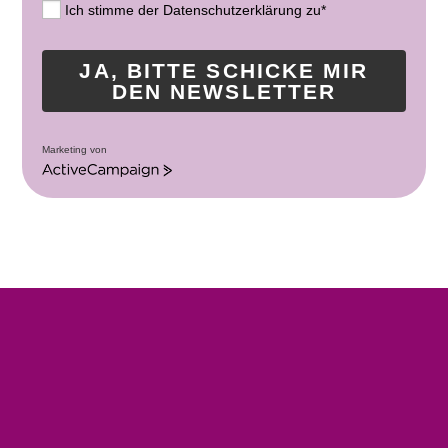
Ich stimme der Datenschutzerklärung zu*
JA, BITTE SCHICKE MIR
DEN NEWSLETTER
Marketing von
A
c
t
i
v
e
C
a
m
p
a
i
g
n