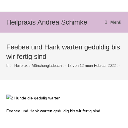
Zum
Inhalt
springen
Heilpraxis Andrea Schimke
Menü
Feebee und Hank warten geduldig bis
wir fertig sind
>
Heilpraxis Mönchengladbach
>
12 von 12 mein Februar 2022
>
Fee
Feebee und Hank warten geduldig bis wir fertig sind