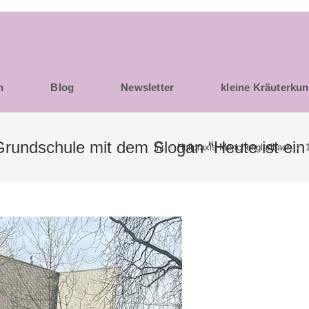
h
Blog
Newsletter
kleine Kräuterku
undschule mit dem Slogan “Heute ist ein 
>
Heilpraxis Mönchengladbach
>