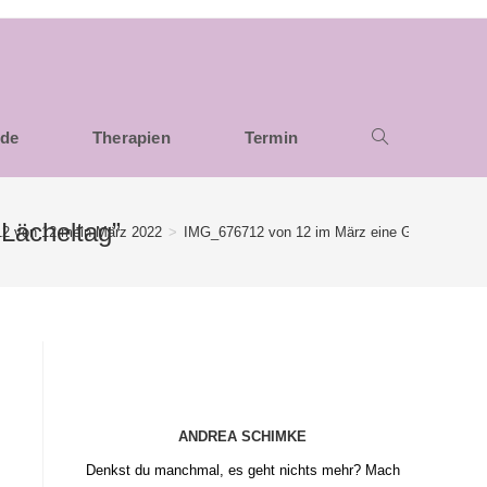
nde
Therapien
Termin
Lächeltag”
12 von 12 mein März 2022
>
IMG_676712 von 12 im März eine Grundschule mi
ANDREA SCHIMKE
Denkst du manchmal, es geht nichts mehr? Mach