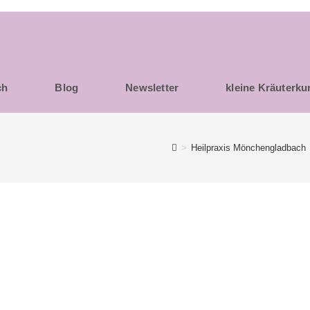
ch
Blog
Newsletter
kleine Kräuterk
>
Heilpraxis Mönchengladbach