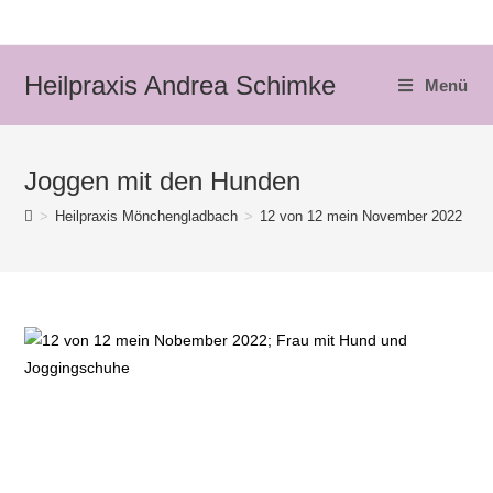
Zum
Inhalt
springen
Heilpraxis Andrea Schimke
Menü
Joggen mit den Hunden
>
Heilpraxis Mönchengladbach
>
12 von 12 mein November 2022
>
J