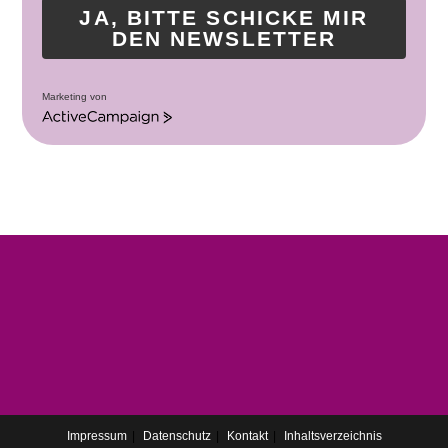
JA, BITTE SCHICKE MIR
DEN NEWSLETTER
Marketing von
A
c
t
i
v
e
C
a
m
p
a
i
g
n
Impressum
Datenschutz
Kontakt
Inhaltsverzeichnis