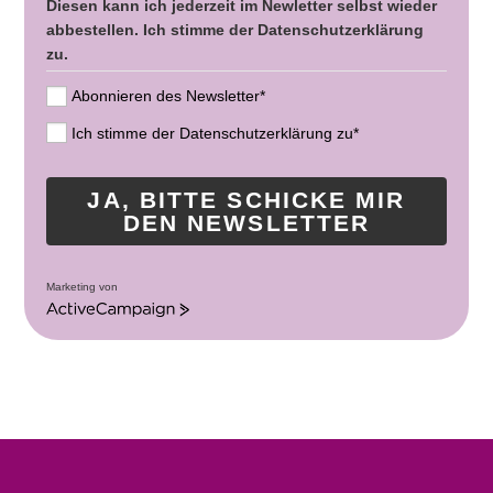
Diesen kann ich jederzeit im Newletter selbst wieder
abbestellen. Ich stimme der Datenschutzerklärung
zu.
Abonnieren des Newsletter*
Ich stimme der Datenschutzerklärung zu*
JA, BITTE SCHICKE MIR
DEN NEWSLETTER
Marketing von
A
c
t
i
v
e
C
a
m
p
a