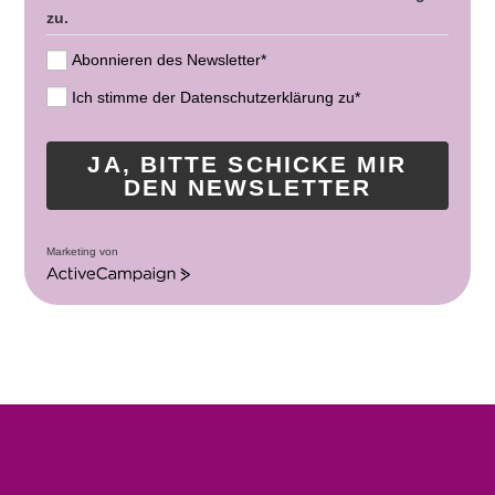
zu.
Abonnieren des Newsletter*
Ich stimme der Datenschutzerklärung zu*
JA, BITTE SCHICKE MIR
DEN NEWSLETTER
Marketing von
A
c
t
i
v
e
C
a
m
p
a
i
g