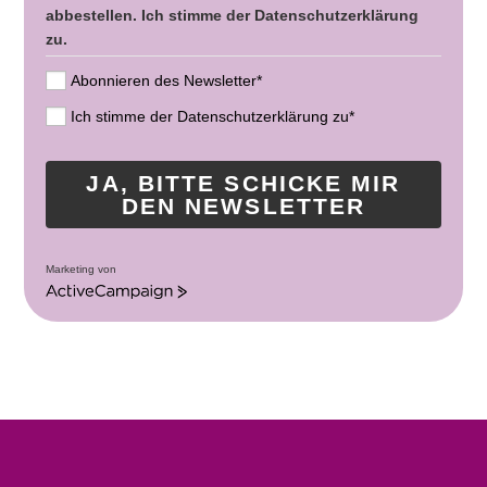
abbestellen. Ich stimme der Datenschutzerklärung
zu.
Abonnieren des Newsletter*
Ich stimme der Datenschutzerklärung zu*
JA, BITTE SCHICKE MIR
DEN NEWSLETTER
Marketing von
A
c
t
i
v
e
C
a
m
p
a
i