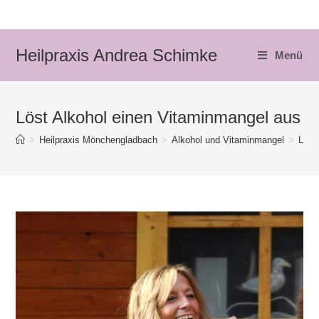
Zum
Inhalt
springen
Heilpraxis Andrea Schimke
Menü
Löst Alkohol einen Vitaminmangel aus
>
Heilpraxis Mönchengladbach
>
Alkohol und Vitaminmangel
>
Löst