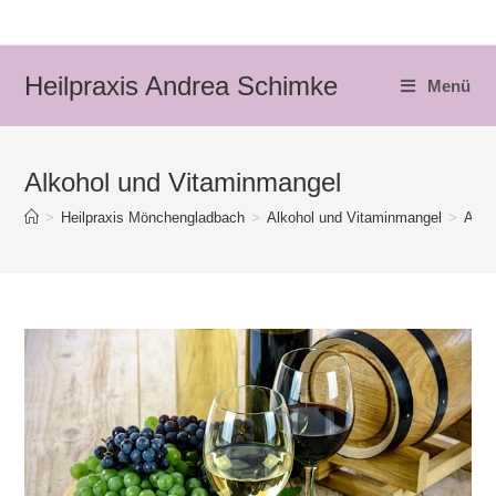
Zum
Inhalt
springen
Heilpraxis Andrea Schimke
Menü
Alkohol und Vitaminmangel
>
Heilpraxis Mönchengladbach
>
Alkohol und Vitaminmangel
>
Alko