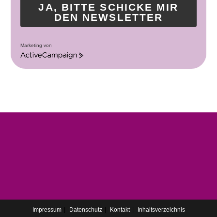
JA, BITTE SCHICKE MIR
DEN NEWSLETTER
Marketing von
A
c
t
i
v
e
C
a
m
p
a
i
g
n
Impressum
Datenschutz
Kontakt
Inhaltsverzeichnis