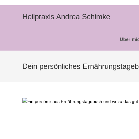
Zum
Inhalt
Heilpraxis Andrea Schimke
springen
Über mi
Dein persönliches Ernährungstage