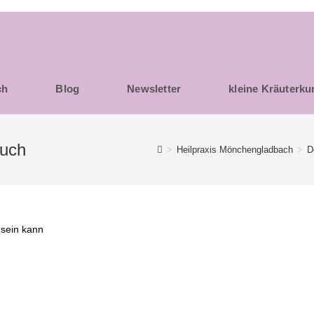
ch
Blog
Newsletter
kleine Kräuterk
buch
>
Heilpraxis Mönchengladbach
>
D