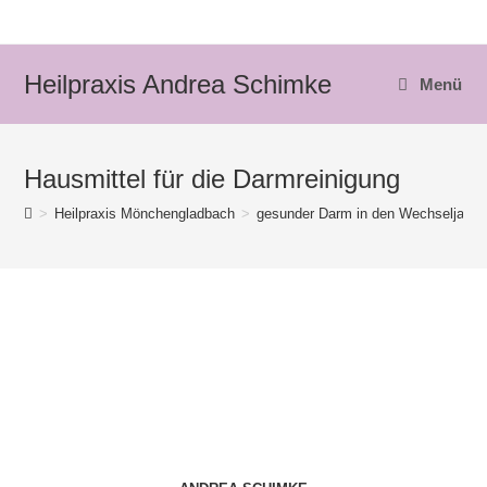
Zum
Inhalt
springen
Heilpraxis Andrea Schimke
Menü
Hausmittel für die Darmreinigung
>
Heilpraxis Mönchengladbach
>
gesunder Darm in den Wechseljahre