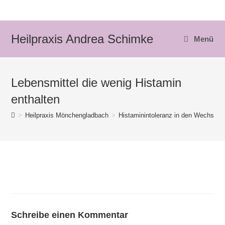
Zum
Inhalt
springen
Heilpraxis Andrea Schimke
Menü
Lebensmittel die wenig Histamin
enthalten
>
Heilpraxis Mönchengladbach
>
Histaminintoleranz in den Wechselja
Schreibe einen Kommentar