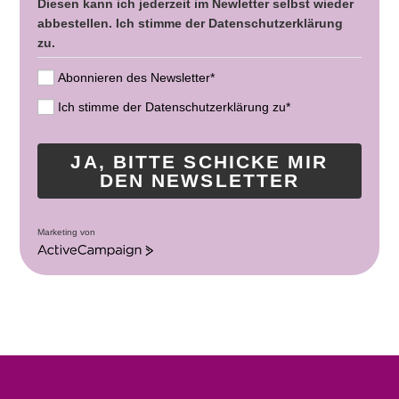
Diesen kann ich jederzeit im Newletter selbst wieder
abbestellen. Ich stimme der Datenschutzerklärung
zu.
Abonnieren des Newsletter*
Ich stimme der Datenschutzerklärung zu*
JA, BITTE SCHICKE MIR
DEN NEWSLETTER
Marketing von
A
c
t
i
v
e
C
a
m
p
a