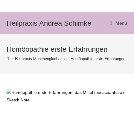
Zum
Inhalt
springen
Heilpraxis Andrea Schimke
Menü
Homöopathie erste Erfahrungen
>
Heilpraxis Mönchengladbach
>
Homöopathie erste Erfahrungen
>
H