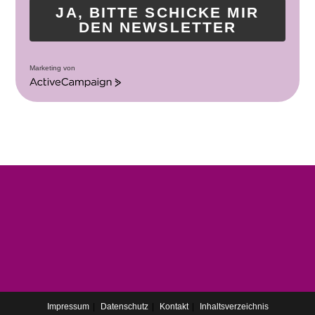
JA, BITTE SCHICKE MIR
DEN NEWSLETTER
Marketing von
A
c
t
i
v
e
C
a
m
p
a
i
g
n
Impressum
Datenschutz
Kontakt
Inhaltsverzeichnis