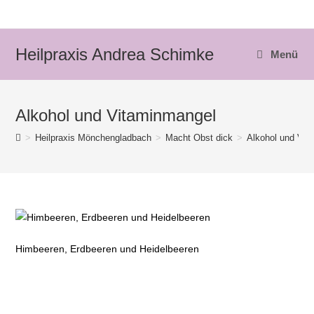
Zum
Inhalt
springen
Heilpraxis Andrea Schimke
Menü
Alkohol und Vitaminmangel
>
Heilpraxis Mönchengladbach
>
Macht Obst dick
>
Alkohol und Vit
Himbeeren, Erdbeeren und Heidelbeeren