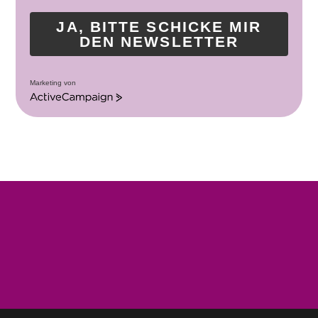
JA, BITTE SCHICKE MIR
DEN NEWSLETTER
Marketing von
A
c
t
i
v
e
C
a
m
p
a
i
g
n