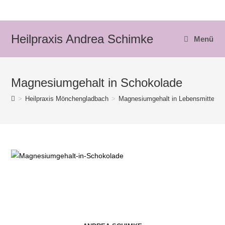
Zum
Inhalt
springen
Heilpraxis Andrea Schimke
Menü
Magnesiumgehalt in Schokolade
>
Heilpraxis Mönchengladbach
>
Magnesiumgehalt in Lebensmitteln