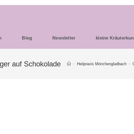
h
Blog
Newsletter
kleine Kräuterku
ger auf Schokolade
>
Heilpraxis Mönchengladbach
>