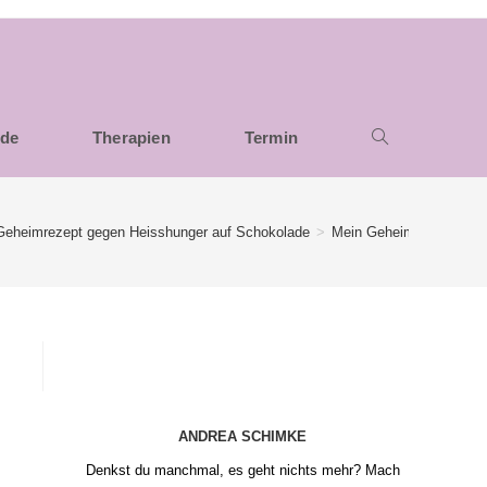
nde
Therapien
Termin
Geheimrezept gegen Heisshunger auf Schokolade
>
Mein Geheimrezept gege
ANDREA SCHIMKE
Denkst du manchmal, es geht nichts mehr? Mach