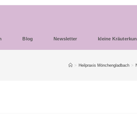
h
Blog
Newsletter
kleine Kräuterku
>
Heilpraxis Mönchengladbach
>