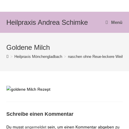
Zum
Inhalt
springen
Heilpraxis Andrea Schimke
Menü
Goldene Milch
>
Heilpraxis Mönchengladbach
>
naschen ohne Reue-leckere Weihna
Schreibe einen Kommentar
Du musst
angemeldet
sein, um einen Kommentar abgeben zu