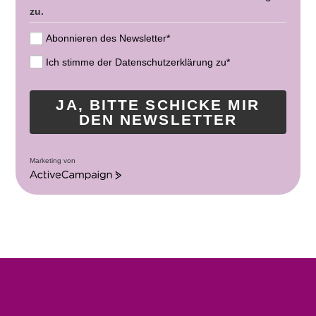
zu.
Abonnieren des Newsletter*
Ich stimme der Datenschutzerklärung zu*
JA, BITTE SCHICKE MIR
DEN NEWSLETTER
Marketing von
A
c
t
i
v
e
C
a
m
p
a
i
g