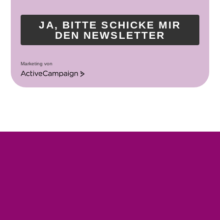
JA, BITTE SCHICKE MIR
DEN NEWSLETTER
Marketing von
A
c
t
i
v
e
C
a
m
p
a
i
g
n