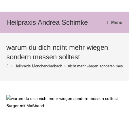
Zum
Inhalt
springen
Heilpraxis Andrea Schimke
Menü
warum du dich nciht mehr wiegen
sondern messen solltest
>
Heilpraxis Mönchengladbach
>
nicht mehr wiegen sonderen messe