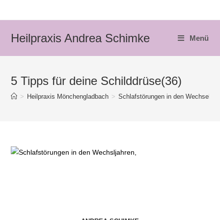
Zum
Inhalt
springen
Heilpraxis Andrea Schimke
Menü
5 Tipps für deine Schilddrüse(36)
>
Heilpraxis Mönchengladbach
>
Schlafstörungen in den Wechseljah