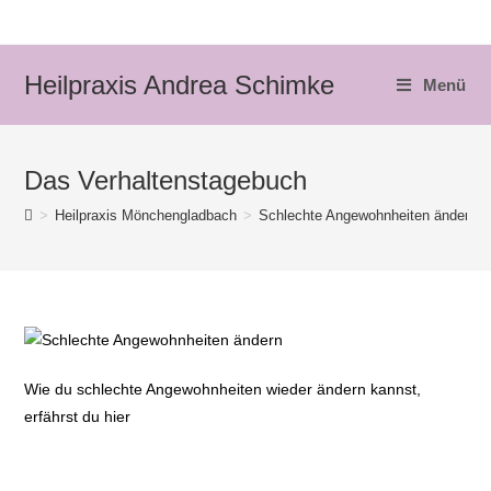
Zum
Inhalt
springen
Heilpraxis Andrea Schimke
Menü
Das Verhaltenstagebuch
>
Heilpraxis Mönchengladbach
>
Schlechte Angewohnheiten ändern
Wie du schlechte Angewohnheiten wieder ändern kannst,
erfährst du hier