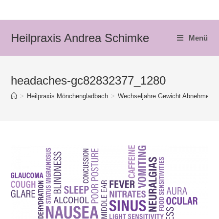
Zum
Inhalt
springen
Heilpraxis Andrea Schimke
Menü
headaches-gc82832377_1280
>
Heilpraxis Mönchengladbach
>
Wechseljahre Gewicht Abnehmen