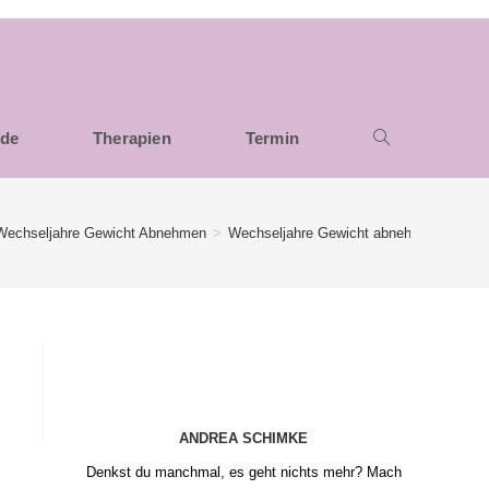
nde
Therapien
Termin
Wechseljahre Gewicht Abnehmen
>
Wechseljahre Gewicht abnehmen; Grafik 
ANDREA SCHIMKE
Denkst du manchmal, es geht nichts mehr? Mach