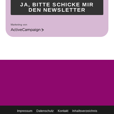
JA, BITTE SCHICKE MIR
DEN NEWSLETTER
Marketing von
A
c
t
i
v
e
C
a
m
p
a
i
g
n
Impressum
Datenschutz
Kontakt
Inhaltsverzeichnis