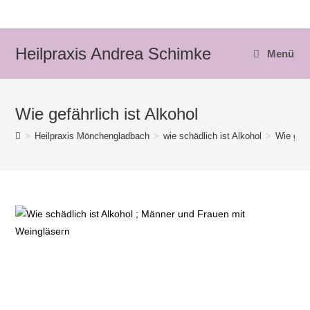
Zum
Inhalt
springen
Heilpraxis Andrea Schimke
Menü
Wie gefährlich ist Alkohol
>
Heilpraxis Mönchengladbach
>
wie schädlich ist Alkohol
>
Wie gefä