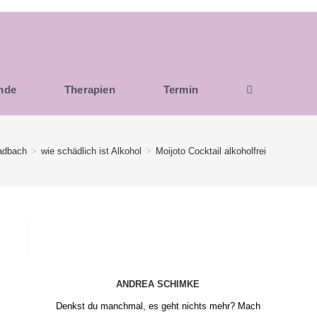
unde
Therapien
Termin
adbach
>
wie schädlich ist Alkohol
>
Moijoto Cocktail alkoholfrei
ANDREA SCHIMKE
Denkst du manchmal, es geht nichts mehr? Mach