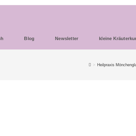
ch
Blog
Newsletter
kleine Kräuterk
>
Heilpraxis Mönchengl